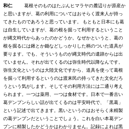
和仁
葛根そのものはたぶんヒマラヤの麓辺りが原産か
と思いますが、葛の利用についてはおそらく渡来人が持っ
てきたものであろうと思っています。 もともと日本にも葛
は自生していますが、葛の根を掘って利用するということ
が縄文時代からあったのかどうか。なぜかというと、葛の
根を掘るには鍬とか鋤などしっかりした柄のついた道具が
要ります。でも、そういうものが縄文時代の遺跡からは出
ていません。それが出てくるのは弥生時代以降なんです。
弥生文化というのは大陸文化ですから、道具を使って葛根
を掘って利用するというのは渡来民の持ってきた文化だろ
うという気がします。そしてその利用方法には二通り考え
られます。一つは薬用、一つは食材です。日本で一番古い
葛デンプンらしい話が出てくるのは平安時代で、「黒葛」
という記述で出てきます。黒いというのはおそらく未精製
の葛デンプンだということでしょう。これを白い本葛デン
プンに精製したかどうかはわかりません。記録によれば黒