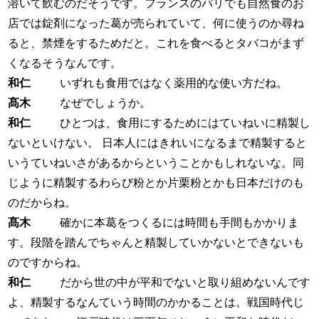
溶いて飲むのだそうです。フランスのパリでも自然食のお
店では錠剤になった葛が売られていて、何に使うのか尋ね
ると、禁煙をするためだと。これを食べるとタバコがまず
くなるそうなんです。
和仁
いずれも食用ではなく薬用的な使い方だね。
髙木
なぜでしょうか。
和仁
ひとつは、食用にするためにはていねいに精製し
ないといけない。 日本人にはきれいになるまで精製すると
いうていねいさがあるからということかもしれないな。同
じように精製するわらび粉とか片栗粉とかも日本だけのも
のだからね。
髙木
確かに本葛をつくるには時間も手間もかかりま
す。段階を踏んでちゃんと精製していかないとできないも
のですからね。
和仁
だから世の中が平和でないと取り組めないんです
よ、精製するなんていう時間のかかることは。戦国時代じ