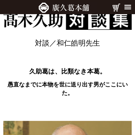
対談／和仁皓明先生
久助葛は、比類なき本葛。
愚直なまでに本物を世に送り出す男がここにい
た。