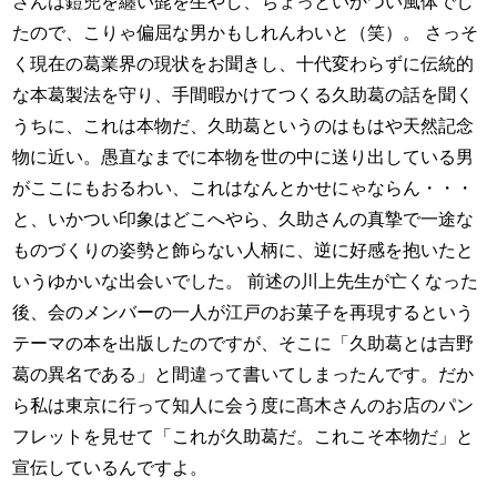
さんは鎧兜を纏い髭を生やし、ちょっといかつい風体でし
たので、こりゃ偏屈な男かもしれんわいと（笑）。 さっそ
く現在の葛業界の現状をお聞きし、十代変わらずに伝統的
な本葛製法を守り、手間暇かけてつくる久助葛の話を聞く
うちに、これは本物だ、久助葛というのはもはや天然記念
物に近い。愚直なまでに本物を世の中に送り出している男
がここにもおるわい、これはなんとかせにゃならん・・・
と、いかつい印象はどこへやら、久助さんの真摯で一途な
ものづくりの姿勢と飾らない人柄に、逆に好感を抱いたと
いうゆかいな出会いでした。 前述の川上先生が亡くなった
後、会のメンバーの一人が江戸のお菓子を再現するという
テーマの本を出版したのですが、そこに「久助葛とは吉野
葛の異名である」と間違って書いてしまったんです。だか
ら私は東京に行って知人に会う度に髙木さんのお店のパン
フレットを見せて「これが久助葛だ。これこそ本物だ」と
宣伝しているんですよ。