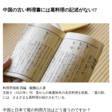
中国の古い料理書には葛料理の記述がない!?
料理早指南 四編 醍醐山人著
文政５（1822年）刊 昔からの春夏秋冬の名目料理を収載。「葛の部」
には、さまざまな葛料理が紹介されている。
中国と日本で葛の利用方法はどう違うのですか？