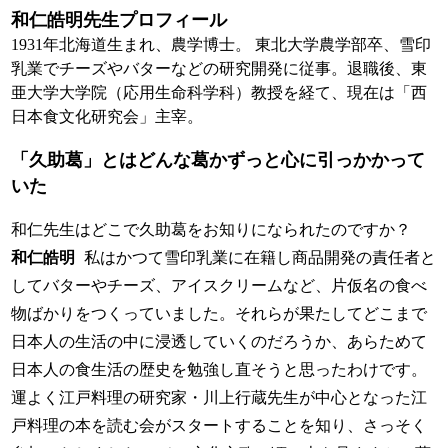
和仁皓明先生プロフィール
1931年北海道生まれ、農学博士。 東北大学農学部卒、雪印
乳業でチーズやバターなどの研究開発に従事。退職後、東
亜大学大学院（応用生命科学科）教授を経て、現在は「西
日本食文化研究会」主宰。
「久助葛」とはどんな葛かずっと心に引っかかって
いた
和仁先生はどこで久助葛をお知りになられたのですか？
和仁皓明
私はかつて雪印乳業に在籍し商品開発の責任者と
してバターやチーズ、アイスクリームなど、片仮名の食べ
物ばかりをつくっていました。それらが果たしてどこまで
日本人の生活の中に浸透していくのだろうか、あらためて
日本人の食生活の歴史を勉強し直そうと思ったわけです。
運よく江戸料理の研究家・川上行蔵先生が中心となった江
戸料理の本を読む会がスタートすることを知り、さっそく