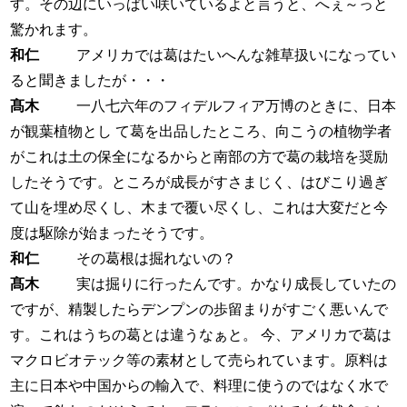
す。その辺にいっぱい咲いているよと言うと、へぇ～っと
驚かれます。
和仁
アメリカでは葛はたいへんな雑草扱いになってい
ると聞きましたが・・・
髙木
一八七六年のフィデルフィア万博のときに、日本
が観葉植物とし て葛を出品したところ、向こうの植物学者
がこれは土の保全になるからと南部の方で葛の栽培を奨励
したそうです。ところが成長がすさまじく、はびこり過ぎ
て山を埋め尽くし、木まで覆い尽くし、これは大変だと今
度は駆除が始まったそうです。
和仁
その葛根は掘れないの？
髙木
実は掘りに行ったんです。かなり成長していたの
ですが、精製したらデンプンの歩留まりがすごく悪いんで
す。これはうちの葛とは違うなぁと。 今、アメリカで葛は
マクロビオテック等の素材として売られています。原料は
主に日本や中国からの輸入で、料理に使うのではなく水で