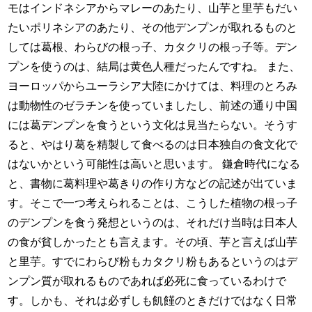
モはインドネシアからマレーのあたり、山芋と里芋もだい
たいポリネシアのあたり、その他デンプンが取れるものと
しては葛根、わらびの根っ子、カタクリの根っ子等。デン
プンを使うのは、結局は黄色人種だったんですね。 また、
ヨーロッパからユーラシア大陸にかけては、料理のとろみ
は動物性のゼラチンを使っていましたし、前述の通り中国
には葛デンプンを食うという文化は見当たらない。そうす
ると、やはり葛を精製して食べるのは日本独自の食文化で
はないかという可能性は高いと思います。 鎌倉時代になる
と、書物に葛料理や葛きりの作り方などの記述が出ていま
す。そこで一つ考えられることは、こうした植物の根っ子
のデンプンを食う発想というのは、それだけ当時は日本人
の食が貧しかったとも言えます。その頃、芋と言えば山芋
と里芋。すでにわらび粉もカタクリ粉もあるというのはデ
ンプン質が取れるものであれば必死に食っているわけで
す。しかも、それは必ずしも飢饉のときだけではなく日常