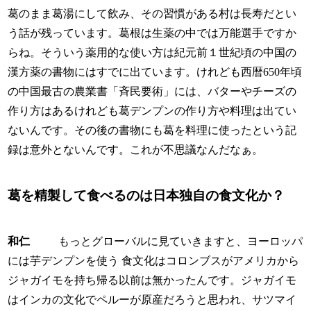
葛のまま葛湯にして飲み、その習慣がある村は長寿だとい
う話が残っています。葛根は生薬の中では万能選手ですか
らね。そういう薬用的な使い方は紀元前１世紀頃の中国の
漢方薬の書物にはすでに出ています。けれども西暦650年頃
の中国最古の農業書「斉民要術」には、バターやチーズの
作り方はあるけれども葛デンプンの作り方や料理は出てい
ないんです。その後の書物にも葛を料理に使ったという記
録は意外とないんです。これが不思議なんだなぁ。
葛を精製して食べるのは日本独自の食文化か？
和仁
もっとグローバルに見ていきますと、ヨーロッパ
には芋デンプンを使う 食文化はコロンブスがアメリカから
ジャガイモを持ち帰る以前は無かったんです。ジャガイモ
はインカの文化でペルーが原産だろうと思われ、サツマイ