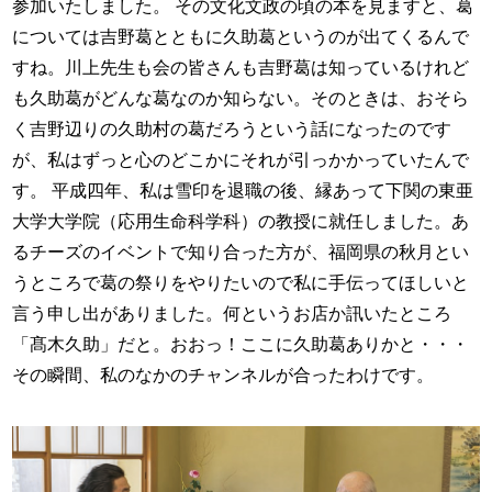
参加いたしました。 その文化文政の頃の本を見ますと、葛
については吉野葛とともに久助葛というのが出てくるんで
すね。川上先生も会の皆さんも吉野葛は知っているけれど
も久助葛がどんな葛なのか知らない。そのときは、おそら
く吉野辺りの久助村の葛だろうという話になったのです
が、私はずっと心のどこかにそれが引っかかっていたんで
す。 平成四年、私は雪印を退職の後、縁あって下関の東亜
大学大学院（応用生命科学科）の教授に就任しました。あ
るチーズのイベントで知り合った方が、福岡県の秋月とい
うところで葛の祭りをやりたいので私に手伝ってほしいと
言う申し出がありました。何というお店か訊いたところ
「髙木久助」だと。おおっ！ここに久助葛ありかと・・・
その瞬間、私のなかのチャンネルが合ったわけです。