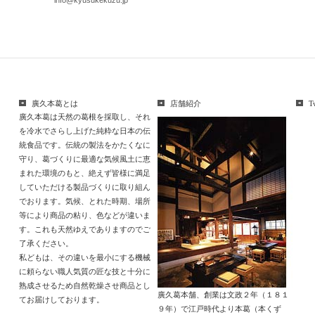
info@kyusukekuzu.jp
廣久本葛とは
店舗紹介
T
廣久本葛は天然の葛根を採取し、それ
を冷水でさらし上げた純粋な日本の伝
統食品です。伝統の製法をかたくなに
守り、葛づくりに最適な気候風土に恵
まれた環境のもと、絶えず皆様に満足
していただける製品づくりに取り組ん
でおります。気候、とれた時期、場所
等により商品の粘り、色などが違いま
す。これも天然ゆえでありますのでご
了承ください。
私どもは、その違いを最小にする機械
に頼らない職人気質の匠な技と十分に
熟成させるため自然乾燥させ商品とし
廣久葛本舗、創業は文政２年（１８１
てお届けしております。
９年）で江戸時代より本葛（本くず