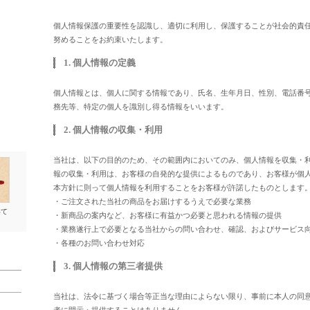
個人情報保護の重要性を認識し、適切に利用し、保護することが社会的責
努めることをお約束いたします。
1. 個人情報の定義
個人情報とは、個人に関する情報であり、氏名、生年月日、性別、電話番
務先等、特定の個人を識別し得る情報をいいます。
2. 個人情報の収集・利用
当社は、以下の目的のため、その範囲内においてのみ、個人情報を収集・
報の収集・利用は、お客様の自発的な提供によるものであり、お客様が個
本方針に則って個人情報を利用することをお客様が許諾したものとします
・ご注文された当社の商品をお届けするうえで必要な業務
いて
・新商品の案内など、お客様に有益かつ必要と思われる情報の提供
・業務遂行上で必要となる当社からの問い合わせ、確認、およびサービス
・各種のお問い合わせ対応
3. 個人情報の第三者提供
当社は、法令に基づく場合等正当な理由によらない限り、事前に本人の同