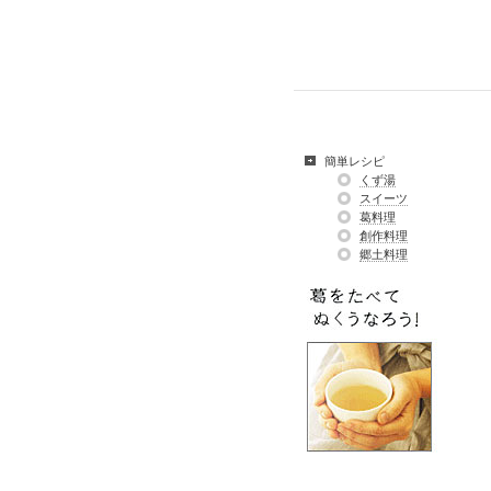
簡単レシピ
くず湯
スイーツ
葛料理
創作料理
郷土料理