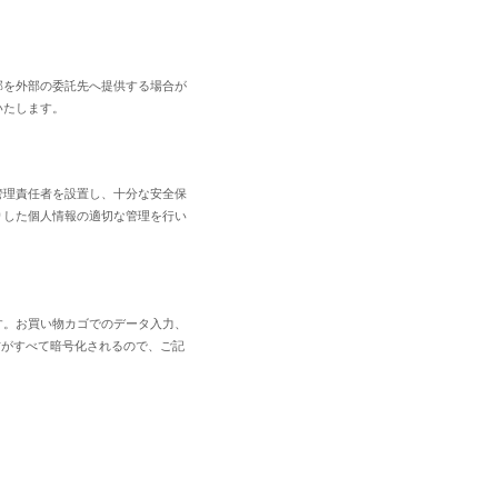
部を外部の委託先へ提供する場合が
いたします。
管理責任者を設置し、十分な安全保
りした個人情報の適切な管理を行い
す。お買い物カゴでのデータ入力、
信がすべて暗号化されるので、ご記