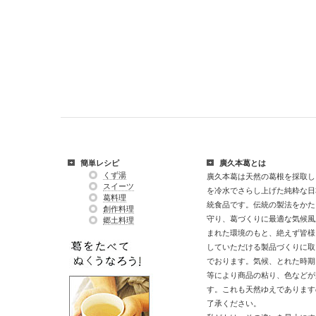
簡単レシピ
廣久本葛とは
くず湯
廣久本葛は天然の葛根を採取し
スイーツ
を冷水でさらし上げた純粋な日
葛料理
統食品です。伝統の製法をかた
創作料理
守り、葛づくりに最適な気候風
郷土料理
まれた環境のもと、絶えず皆様
していただける製品づくりに取
でおります。気候、とれた時期
等により商品の粘り、色などが
す。これも天然ゆえであります
了承ください。