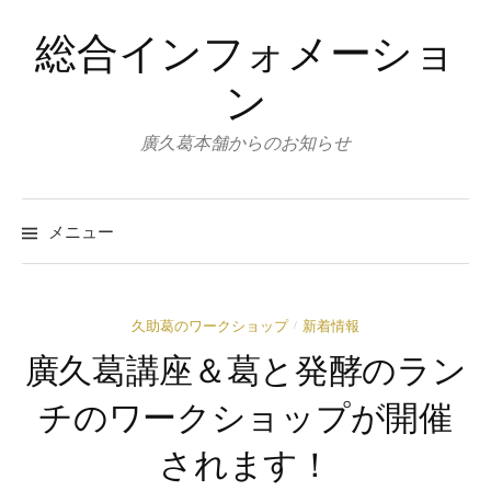
コ
総合インフォメーショ
ン
テ
ン
ン
ツ
廣久葛本舗からのお知らせ
へ
ス
キ
メニュー
ッ
プ
久助葛のワークショップ
新着情報
/
廣久葛講座＆葛と発酵のラン
チのワークショップが開催
されます！