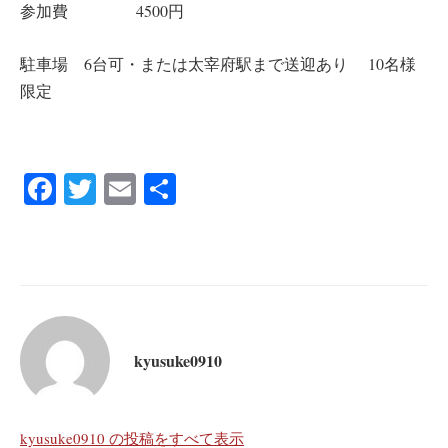
参加費 4500円
駐車場 6台可・または太宰府駅まで送迎あり 10名様
限定
Fa
T
E
共
ce
wi
m
有
bo
tte
ail
ok
r
kyusuke0910
kyusuke0910 の投稿をすべて表示