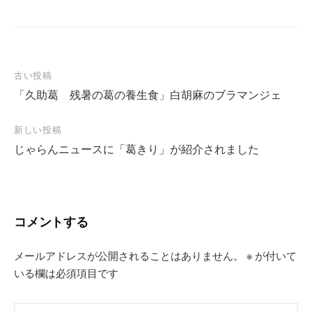
投
古い投稿
「久助葛 残暑の葛の養生食」白胡麻のブラマンジェ
稿
ナ
新しい投稿
ビ
じゃらんニュースに「葛きり」が紹介されました
ゲ
ー
シ
コメントする
ョ
ン
メールアドレスが公開されることはありません。
※
が付いて
いる欄は必須項目です