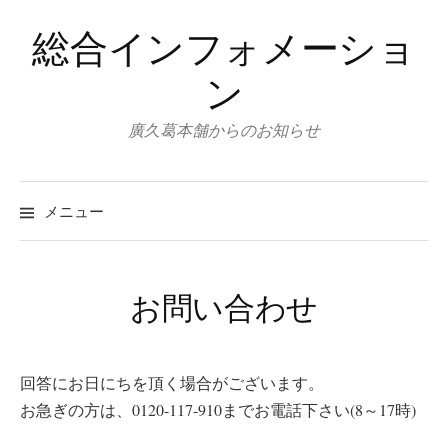
コ
総合インフォメーショ
ン
テ
ン
ン
ツ
廣久葛本舗からのお知らせ
へ
ス
キ
メニュー
ッ
プ
お問い合わせ
回答にお日にちを頂く場合がございます。
お急ぎの方は、0120-117-910までお電話下さい(8～17時)