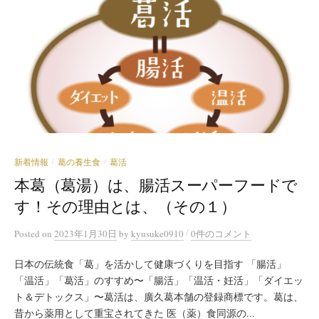
新着情報
葛の養生食
葛活
/
/
本葛（葛湯）は、腸活スーパーフードで
す！その理由とは、（その１）
/
Posted
on
2023年1月30日
by
kyusuke0910
0件のコメント
日本の伝統食「葛」を活かして健康づくりを目指す 「腸活」
「温活」「葛活」のすすめ〜「腸活」「温活・妊活」「ダイエッ
ト＆デトックス」〜葛活は、廣久葛本舗の登録商標です。葛は、
昔から薬用として重宝されてきた 医（薬）食同源の...