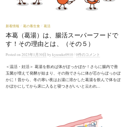
新着情報
葛の養生食
葛活
/
/
本葛（葛湯）は、腸活スーパーフードで
す！その理由とは、（その５）
/
Posted
on
2023年1月30日
by
kyusuke0910
0件のコメント
＜温活・妊活＞ 葛湯を飲めば体がぽっかぽか！さらに腸内で善
玉菌が増えて発酵が始まり、その熱でさらに体が芯からぽっかぽ
かに！昔から、冬の寒い夜はお湯に溶かした葛湯を飲んで体をぽ
かぽかにしてから床に入ると寝つきがいいと云われ...