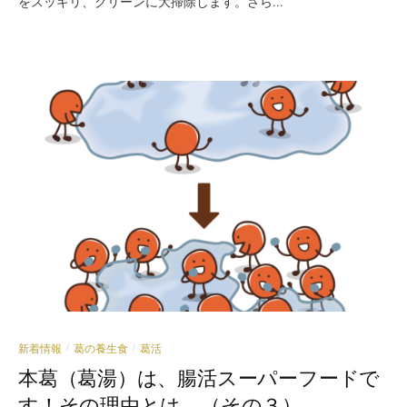
をスッキリ、クリーンに大掃除します。さら...
新着情報
葛の養生食
葛活
/
/
本葛（葛湯）は、腸活スーパーフードで
す！その理由とは、（その３）