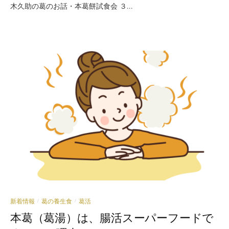
木久助の葛のお話・本葛餅試食会 ３...
新着情報
葛の養生食
葛活
/
/
本葛（葛湯）は、腸活スーパーフードで