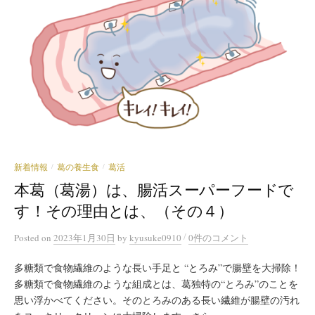
新着情報
葛の養生食
葛活
/
/
本葛（葛湯）は、腸活スーパーフードで
す！その理由とは、（その４）
/
Posted
on
2023年1月30日
by
kyusuke0910
0件のコメント
多糖類で食物繊維のような長い手足と “とろみ”で腸壁を大掃除！
多糖類で食物繊維のような組成とは、葛独特の“とろみ”のことを
思い浮かべてください。そのとろみのある長い繊維が腸壁の汚れ