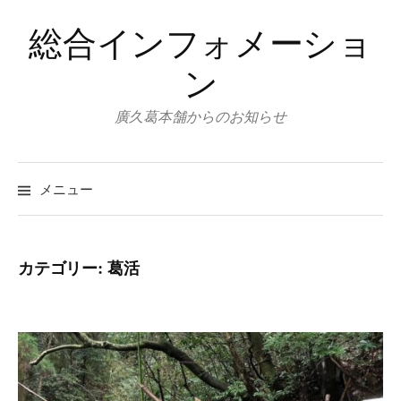
コ
総合インフォメーショ
ン
テ
ン
ン
ツ
廣久葛本舗からのお知らせ
へ
ス
キ
メニュー
ッ
プ
カテゴリー:
葛活