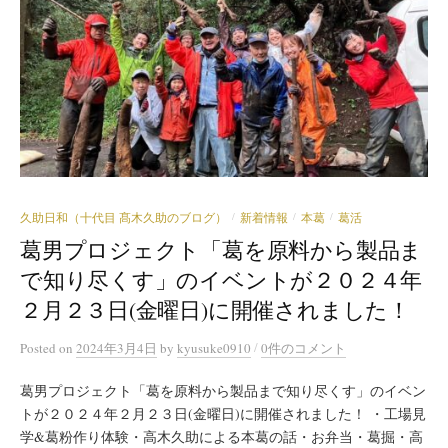
久助日和（十代目 髙木久助のブログ）
新着情報
本葛
葛活
/
/
/
葛男プロジェクト「葛を原料から製品ま
で知り尽くす」のイベントが２０２４年
２月２３日(金曜日)に開催されました！
/
Posted
on
2024年3月4日
by
kyusuke0910
0件のコメント
葛男プロジェクト「葛を原料から製品まで知り尽くす」のイベン
トが２０２４年２月２３日(金曜日)に開催されました！ ・工場見
学&葛粉作り体験・高木久助による本葛の話・お弁当・葛掘・高