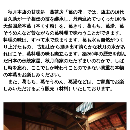
秋月本店の甘味処 葛茶房「葛の花」では、店主の10代
目久助が一子相伝の技を継承し、丹精込めてつくった100％
天然国産本葛（本くず粉）を、葛きり、葛もち、葛湯、葛
そうめんなど昔ながらの葛料理で味わうことができます。
料理の味は、すべて水で決まります。葛も水も自然がつく
り上げたもの、 古処山から湧き出す清らかな秋月の水があ
ればこそ、葛料理の味も際立ちます。築260年の歴史を刻ん
だ日本の伝統家屋、秋月商家のたたずまいのなかで、しば
し時を忘れ、ここでしか味わうことのできない貴重な本物
の本葛をお楽しみください。
また、葛もち、葛そうめん、葛湯などは、ご家庭でお楽
しみいただけるよう販売（材料）いたしております。