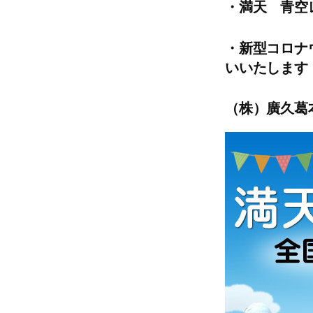
・満天 青空
・新型コロナ
いいたします
（株）廣久葛