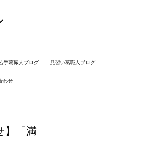
ン
若手葛職人ブログ
見習い葛職人ブログ
合わせ
せ】「満