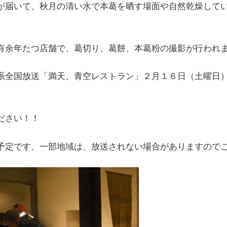
が届いて、秋月の清い水で本葛を晒す場面や自然乾燥して
有余年たつ店舗で、葛切り、葛餅、本葛粉の撮影が行われ
系全国放送「満天、青空レストラン」２月１６日（土曜日
ださい！！
予定です、一部地域は、放送されない場合がありますので