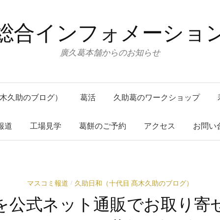
総合インフォメーショ
廣久葛本舗からのお知らせ
高木久助のブログ）
葛活
久助葛のワークショップ
報道
工場見学
葛餅のご予約
アクセス
お問い
マスコミ報道
久助日和（十代目 髙木久助のブログ）
/
を公式ネット通販でお取り寄