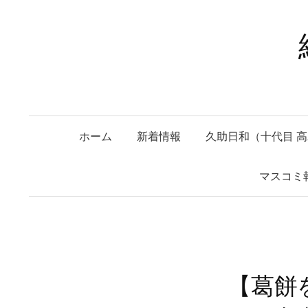
コ
ン
テ
ン
ツ
へ
ス
ホーム
新着情報
久助日和（十代目 
キ
ッ
マスコミ
プ
【葛餅