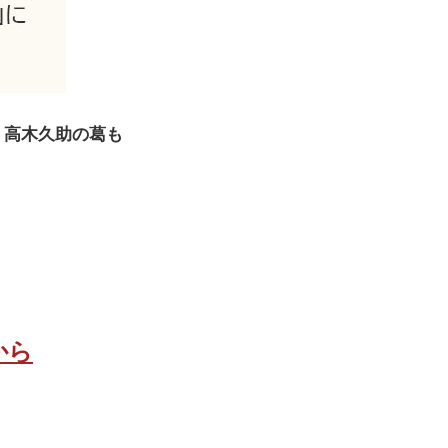
 高木久助の葛も
から