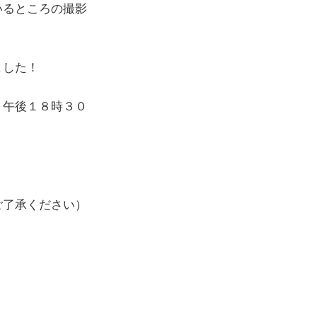
いるところの撮影
ました！
）午後１８時３０
ご了承ください）